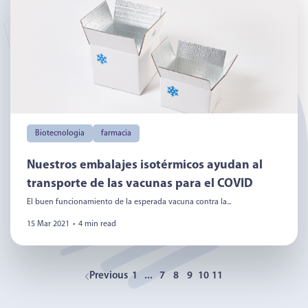
Biotecnologia
farmacia
Nuestros embalajes isotérmicos ayudan al
transporte de las vacunas para el COVID
El buen funcionamiento de la esperada vacuna contra la...
15 Mar 2021
•
4 min read
Previous
1
...
7
8
9
10
11