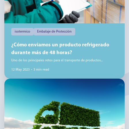
isotermico
Embalaje de Protección
¿Cómo enviamos un producto refrigerado
durante más de 48 horas?
Uno de los principales retos para el transporte de productos...
12 May 2023
•
3 min read