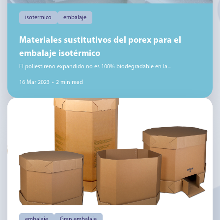
isotermico
embalaje
Materiales sustitutivos del porex para el
embalaje isotérmico
El poliestireno expandido no es 100% biodegradable en la...
16 Mar 2023
•
2 min read
embalaje
Gran embalaje