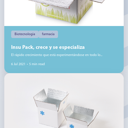
Biotecnologia
farmacia
Insu Pack, crece y se especializa
El rápido crecimiento que está experimentándose en todo lo...
6 Jul 2021
•
5 min read