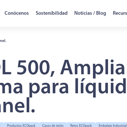
Conócenos
Sostenibilidad
Noticias / Blog
Recur
nel.
L 500, Amplia
ma para líquid
nel.
e
Productos ECOpack
Casos de éxito
Retos ECOpack
Embalaje Industrial