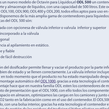
s un nuevo modelo de Octavin para Líquidos,el
ODL 500
un contene
rte y almacenaje de líquidos, con una capacidad de 500 litros. Este
ODL100, ODL900, ODL400 y ODL200, todos ellos aptos para uso en e
disponemos de la más amplia gama de contenedores para líquiedos 
icas del ODL 500 són:
ada con opcionesa de válvula inferior o valvula inferior y superior
incorporado a la válvula
ogonal
ncia al apilamiento en estático.
e y fiable
 de fácil destrucción
n del dosificador permite llenar y vaciar el producto por la parte inf
en de estado y se llenen correctamente. La válvula inferior incluye 
 en todo momento que el producto no ha estado manipulado despué
 montage automático del
ODL1000
, gracias a esta tecnología el co
ontaje hace que en nuestra familia ODL esten los contenedores de 
to de presentación que el ODL1000, con ello todos los componentes d
spacio en almacen, optimizamos las cargas en los camiones y junto 
O2 tanto en la fabricación como en el uso del contenedor. El ODL50
, con una bolsa interior, gracias ha esta tecnologia el contenedor 