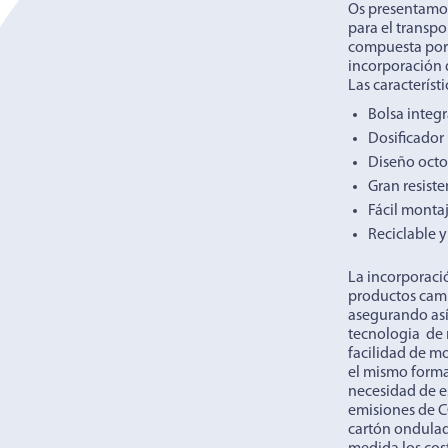
Os presentamo
para el transpo
compuesta por 
incorporación 
Las característ
Bolsa integr
Dosificador 
Diseño oct
Gran resiste
Fácil montaj
Reciclable y
La incorporació
productos cambi
asegurando así
tecnologia de
facilidad de m
el mismo forma
necesidad de e
emisiones de C
cartón ondulado