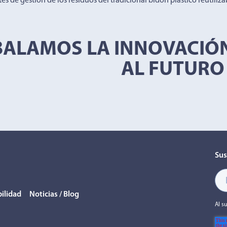
es de gestión de los residuos del tradicional bidon plàstico reutiliza
ALAMOS LA INNOVACIÓN
AL FUTURO
Sus
ilidad
Noticias / Blog
Al s