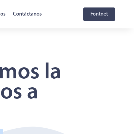
sos
Contáctanos
Fontnet
mos la
os a