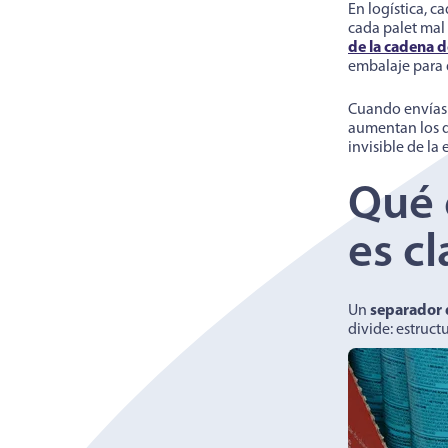
En logística, c
cada palet mal
de la cadena d
embalaje para 
Cuando envías 
aumentan los d
invisible de la 
Qué 
es cl
Un
separador 
divide: estruct