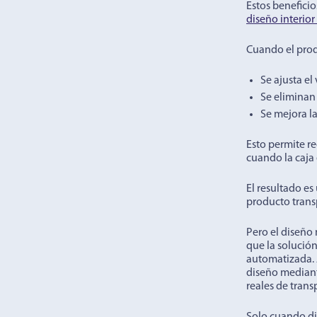
Estos benefici
diseño interior
Cuando el pro
Se ajusta e
Se eliminan
Se mejora la
Esto permite re
cuando la caja 
El resultado es
producto trans
Pero el diseño 
que la solución
automatizada. 
diseño mediant
reales de trans