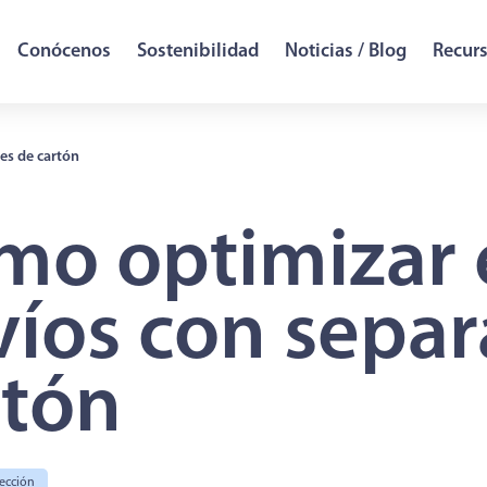
Conócenos
Sostenibilidad
Noticias / Blog
Recur
es de cartón
mo optimizar 
víos con sepa
rtón
ección