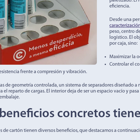
paletizado. El 
eficiencia.
Desde una pers
caracterizació
peso, centro de
logístico. El 
por caja, sino:
Maximizar la o
Controlar el 
esistencia frente a compresión y vibración.
das de geometría controlada, un sistema de separadores diseñado a m
 el reparto de cargas. El interior deja de ser un espacio vacío y pa
 embalaje.
beneficios concretos tien
s de cartón tienen diversos beneficios, que destacamos a continuaci