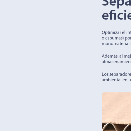
Sepa
efic
Optimizar el i
o espumas) po
monomaterial qu
Además, al mej
almacenamiento
Los separadores
ambiental en u