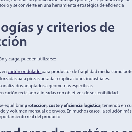
eño, integración y validación trabajan juntos, el separador deja de 
orio y se convierte en una herramienta estratégica de eficiencia
ogías y criterios de
cción
n y carga, pueden utilizarse:
s en
cartón ondulado
para productos de fragilidad media como botel
forzadas para piezas pesadas o aplicaciones industriales.
sonalizados adaptados a geometrías específicas.
n cartón reciclado alineadas con objetivos de sostenibilidad.
be equilibrar
protección, coste y eficiencia logística
, teniendo en c
ado y volumen mensual de envíos. En muchos casos, la solución más e
mportamiento real del producto.