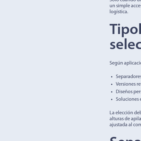
Solo cuando dis
un simple acces
logística.
Tipol
sele
Según aplicació
Separadore
Versiones re
Diseños per
Soluciones e
La elección de
alturas de apil
ajustada al co