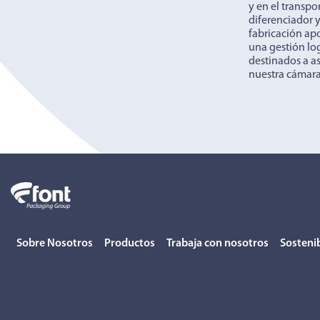
y en el transpo
diferenciador y
fabricación ap
una gestión lo
destinados a a
nuestra cámara
Sobre Nosotros
Productos
Trabaja con nosotros
Sostenib