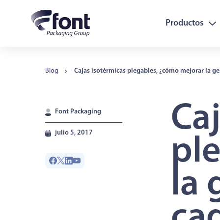
Productos
Blog
Cajas isotérmicas plegables, ¿cómo mejorar la ges
Caj
Font Packaging
julio 5, 2017
pl
la 
cad