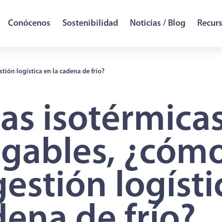
Conócenos
Sostenibilidad
Noticias / Blog
Recur
tión logística en la cadena de frío?
as isotérmica
egables, ¿cóm
gestión logísti
ena de frío?