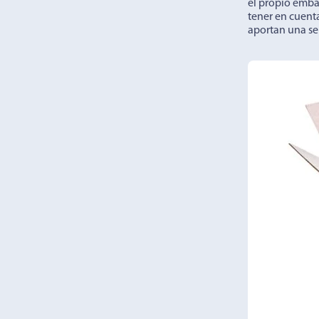
el propio emba
tener en cuenta
aportan una ser