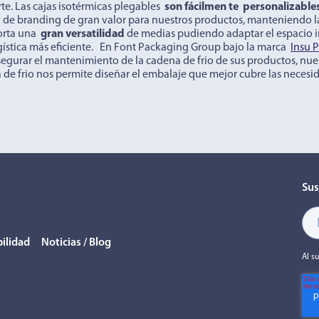
rte. Las cajas isotérmicas plegables
son fácilmen
te
personalizable
 de branding de gran valor para nuestros productos, manteniendo las
orta una
gran versatilidad
de medias pudiendo adaptar el espacio in
gística más eficiente. En Font Packaging Group bajo la marca
Insu P
segurar el mantenimiento de la cadena de frio de sus productos, nu
 de frio nos permite diseñar el embalaje que mejor cubre las necesi
Sus
ilidad
Noticias / Blog
Al s